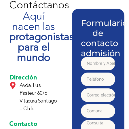
Contáctanos
Aquí
Formulario
nacen las
de
protagonistas
contacto
para el
admisión
mundo
Nombre
y
Dirección
Teléfono
Avda. Luis
Apellido
Pasteur 6076
Correo
Vitacura Santiago
electrónico
– Chile.
Comuna
Contacto
Consulta