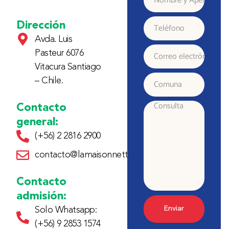
y
Dirección
Teléfono
Avda. Luis
Apellido
Pasteur 6076
Correo
Vitacura Santiago
electrónico
– Chile.
Comuna
Contacto
Consulta
general:
(+56) 2 2816 2900
contacto@lamaisonnette.cl
Contacto
admisión:
Enviar
Solo Whatsapp:
(+56) 9 2853 1574