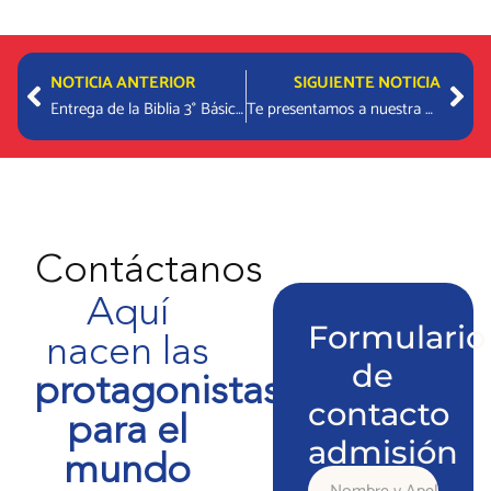
Prev
Nex
NOTICIA ANTERIOR
SIGUIENTE NOTICIA
Entrega de la Biblia 3° Básicos
Te presentamos a nuestra nueva Protagonista Antonia Rojas
Contáctanos
Aquí
Formulario
nacen las
de
protagonistas
contacto
para el
admisión
mundo
Nombre