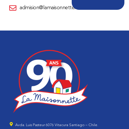
admision@lamaisonnette.cl
Avda. Luis Pasteur 6076 Vitacura Santiago – Chile.