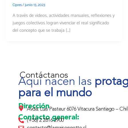
Cipres
/
junio 13, 2023
A través de videos, actividades manuales, reflexiones y
juegos colectivos logran vivenciar el real significado
del concepto que se trabaja […]
Contáctanos
Aquí nacen las
protag
para el mundo
Dirección
Avda. Luis Pasteur 6076 Vitacura Santiago – Chil
Contacto general:
(+56) 2 2816 2900
contacto@lamaisonnette.cl