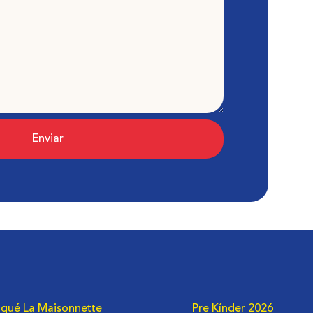
Enviar
 qué La Maisonnette
Pre Kínder 2026