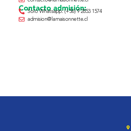
Contacto admisión:
Solo Whatsapp: (+56) 9 2853 1574
admision@lamaisonnette.cl