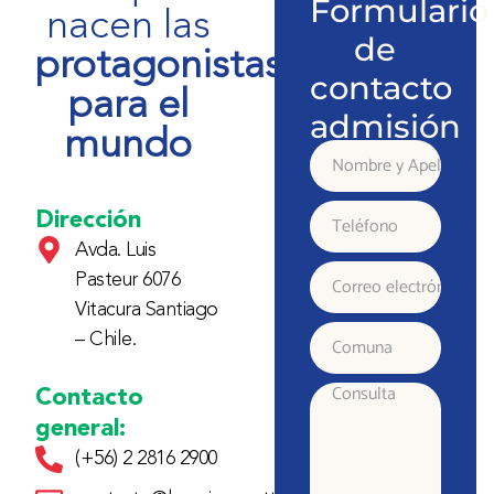
Formulario
nacen las
de
protagonistas
contacto
para el
admisión
mundo
Nombre
y
Dirección
Teléfono
Avda. Luis
Apellido
Pasteur 6076
Correo
Vitacura Santiago
electrónico
– Chile.
Comuna
Contacto
Consulta
general:
(+56) 2 2816 2900