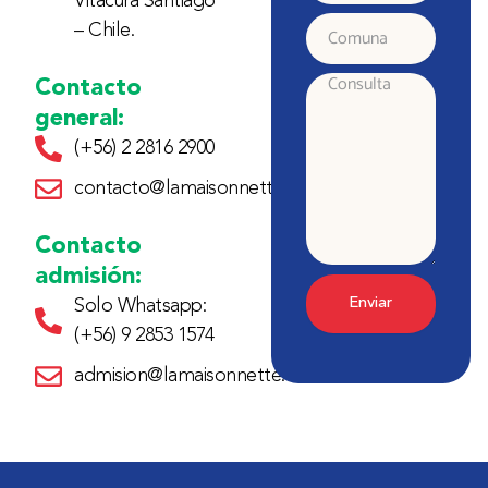
Vitacura Santiago
electrónico
– Chile.
Comuna
Contacto
Consulta
general:
(+56) 2 2816 2900
contacto@lamaisonnette.cl
Contacto
admisión:
Enviar
Solo Whatsapp:
(+56) 9 2853 1574
admision@lamaisonnette.cl