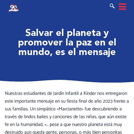
Ir
al
contenido
Salvar el planeta y
promover la paz en el
mundo, es el mensaje
Nuestras estudiantes de Jardín Infantil a Kínder nos entregaron
este importante mensaje en su fiesta final de año 2023 frente a
sus familias. Un simpático «Marcianette» fue descubriendo a
través de lindos bailes y canciones de las niñas, que aún existe
fe en la humanidad, «… pese a que nuestro planeta está muy
destruido aun queda gente, personas, o más bien personitas