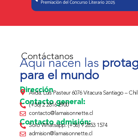
Premiación del Concurso Literario 2025
Contáctanos
Aquí nacen las
protag
para el mundo
Dirección
Avda. Luis Pasteur 6076 Vitacura Santiago – Chil
Contacto general:
(+56) 2 2816 2900
contacto@lamaisonnette.cl
Contacto admisión:
Solo Whatsapp: (+56) 9 2853 1574
admision@lamaisonnette.cl