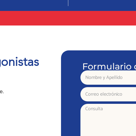
onistas
Formulario 
Nombre
y
Apellido
Correo
e.
electrónico
Consulta