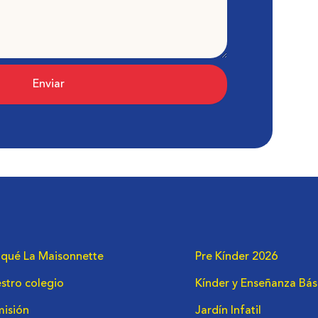
Enviar
 qué La Maisonnette
Pre Kínder 2026
stro colegio
Kínder y Enseñanza Bás
isión
Jardín Infatil