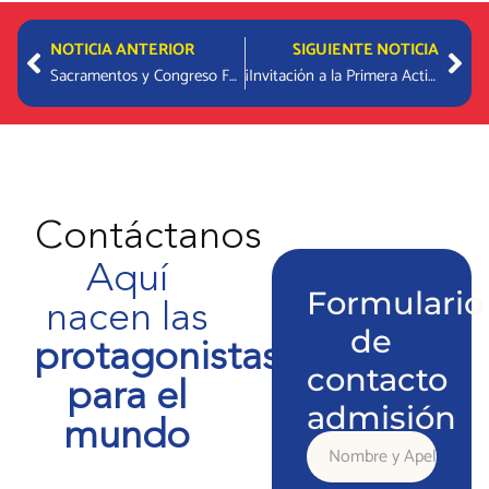
Prev
Nex
NOTICIA ANTERIOR
SIGUIENTE NOTICIA
Sacramentos y Congreso Fe Joven 2025
¡Invitación a la Primera Actividad Deportiva para Padres!
Contáctanos
Aquí
Formulario
nacen las
de
protagonistas
contacto
para el
admisión
mundo
Nombre