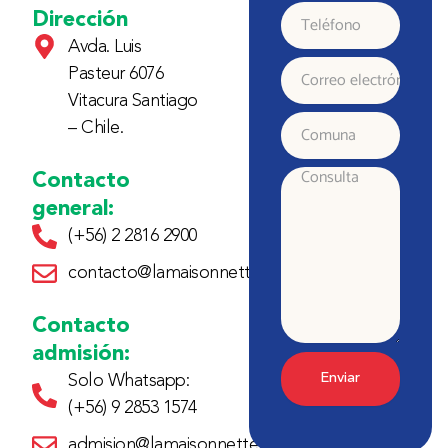
y
Dirección
Teléfono
Avda. Luis
Apellido
Pasteur 6076
Correo
Vitacura Santiago
electrónico
– Chile.
Comuna
Contacto
Consulta
general:
(+56) 2 2816 2900
contacto@lamaisonnette.cl
Contacto
admisión:
Enviar
Solo Whatsapp:
(+56) 9 2853 1574
admision@lamaisonnette.cl