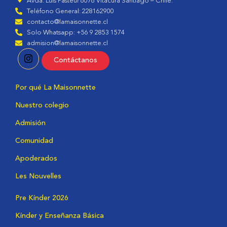
Avda. Luis Pasteur 6076 Vitacura Santiago – Chile.
Teléfono General: 228162900
contacto@lamaisonnette.cl
Solo Whatsapp: +56 9 2853 1574
admision@lamaisonnette.cl
Contáctanos
Por qué La Maisonnette
Nuestro colegio
Admisión
Comunidad
Apoderados
Les Nouvelles
Pre Kínder 2026
Kínder y Enseñanza Básica