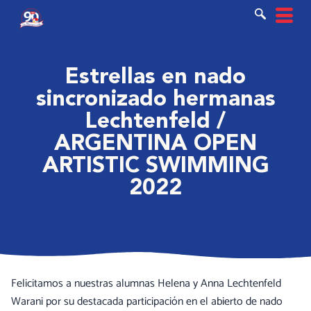
Ir
al
contenido
Estrellas en nado
sincronizado hermanas
Lechtenfeld /
ARGENTINA OPEN
ARTISTIC SWIMMING
2022
Felicitamos a nuestras alumnas Helena y Anna Lechtenfeld
Warani por su destacada participación en el abierto de nado