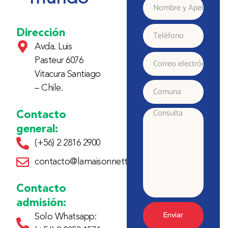
Nombre
y
Dirección
Teléfono
Avda. Luis
Apellido
Pasteur 6076
Correo
Vitacura Santiago
electrónico
– Chile.
Comuna
Contacto
Consulta
general:
(+56) 2 2816 2900
contacto@lamaisonnette.cl
Contacto
admisión:
Enviar
Solo Whatsapp: