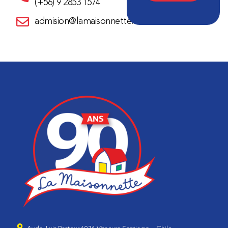
(+56) 9 2853 1574
admision@lamaisonnette.cl