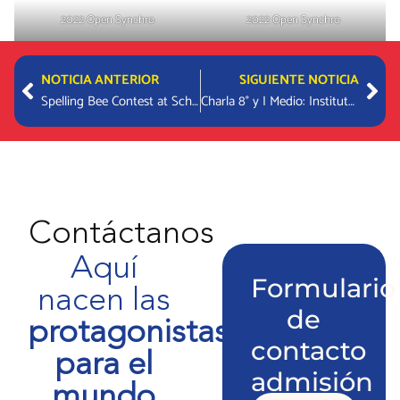
2022 Open Synchro
2022 Open Synchro
Prev
Nex
NOTICIA ANTERIOR
SIGUIENTE NOTICIA
Spelling Bee Contest at School
Charla 8° y I Medio: Instituto Chileno Francés
Contáctanos
Aquí
Formulario
nacen las
de
protagonistas
contacto
para el
admisión
mundo