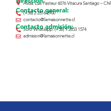
Dirección
Avda. Luis Pasteur 6076 Vitacura Santiago – Chil
Contacto general:
(+56) 2 2816 2900
contacto@lamaisonnette.cl
Contacto admisión:
Solo Whatsapp: (+56) 9 2853 1574
admision@lamaisonnette.cl