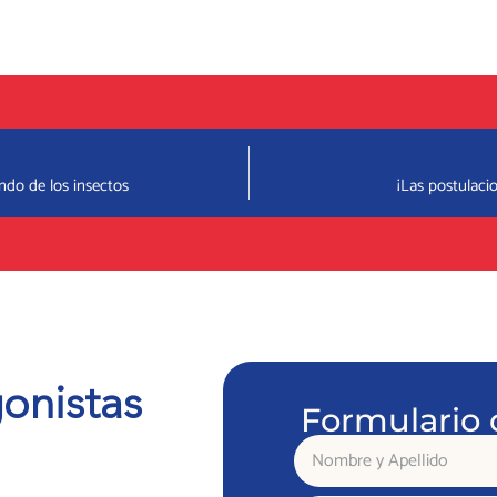
do de los insectos
¡Las postulaci
onistas
Formulario 
Nombre
y
Apellido