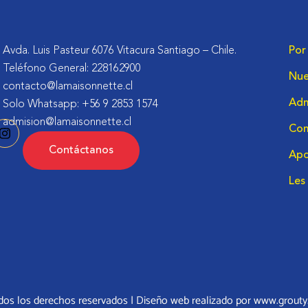
Avda. Luis Pasteur 6076 Vitacura Santiago – Chile.
Por
Teléfono General: 228162900
Nue
contacto@lamaisonnette.cl
Adm
Solo Whatsapp: +56 9 2853 1574
admision@lamaisonnette.cl
Co
Contáctanos
Apo
Les
os los derechos reservados | Diseño web realizado por www.grouty.