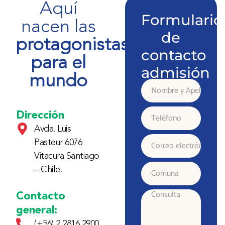
Aquí
Formulario
nacen las
de
protagonistas
contacto
para el
admisión
mundo
Nombre
y
Dirección
Teléfono
Avda. Luis
Apellido
Pasteur 6076
Correo
Vitacura Santiago
electrónico
– Chile.
Comuna
Contacto
Consulta
general:
(+56) 2 2816 2900