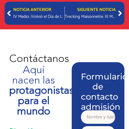
Prev
Nex
NOTICIA ANTERIOR
SIGUIENTE NOTICIA
IV Medio: ¡Volvió el Día de las Artes IB!
Trecking Maisonnette: III Medio en Alto del Naranjo
Contáctanos
Aquí
Formulario
nacen las
de
protagonistas
contacto
para el
admisión
mundo
Nombre