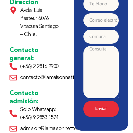
y
Dirección
Teléfono
Avda. Luis
Apellido
Pasteur 6076
Correo
Vitacura Santiago
electrónico
– Chile.
Comuna
Contacto
Consulta
general:
(+56) 2 2816 2900
contacto@lamaisonnette.cl
Contacto
admisión:
Enviar
Solo Whatsapp:
(+56) 9 2853 1574
admision@lamaisonnette.cl