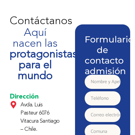
Contáctanos
Aquí
Formulario
nacen las
de
protagonistas
contacto
para el
admisión
mundo
Nombre
y
Dirección
Teléfono
Avda. Luis
Apellido
Pasteur 6076
Correo
Vitacura Santiago
electrónico
– Chile.
Comuna