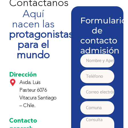
Contáctanos
Aquí
Formulario
nacen las
de
protagonistas
contacto
para el
admisión
mundo
Nombre
y
Dirección
Teléfono
Avda. Luis
Apellido
Pasteur 6076
Correo
Vitacura Santiago
electrónico
– Chile.
Comuna
Contacto
Consulta