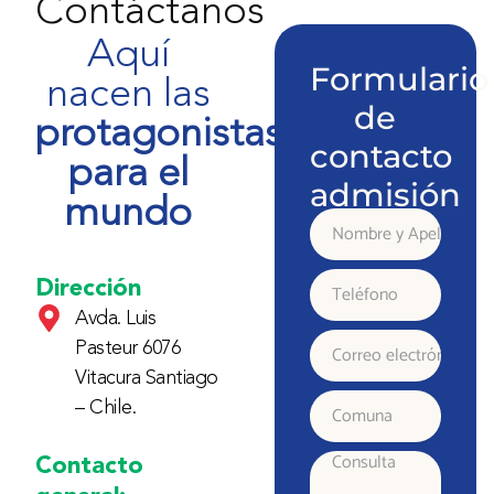
Contáctanos
Aquí
Formulario
nacen las
de
protagonistas
contacto
para el
admisión
mundo
Nombre
y
Dirección
Teléfono
Avda. Luis
Apellido
Pasteur 6076
Correo
Vitacura Santiago
electrónico
– Chile.
Comuna
Contacto
Consulta