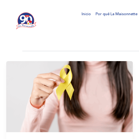
Ir
al
Inicio
Por qué La Maisonnette
contenido
suicidioadolescente