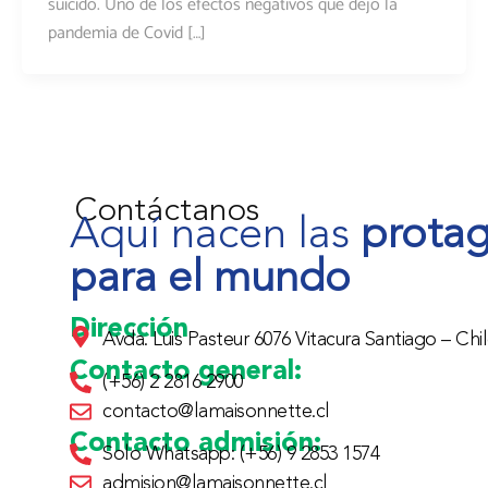
suicidó. Uno de los efectos negativos que dejó la
pandemia de Covid […]
Contáctanos
Aquí nacen las
protag
para el mundo
Dirección
Avda. Luis Pasteur 6076 Vitacura Santiago – Chil
Contacto general:
(+56) 2 2816 2900
contacto@lamaisonnette.cl
Contacto admisión:
Solo Whatsapp: (+56) 9 2853 1574
admision@lamaisonnette.cl