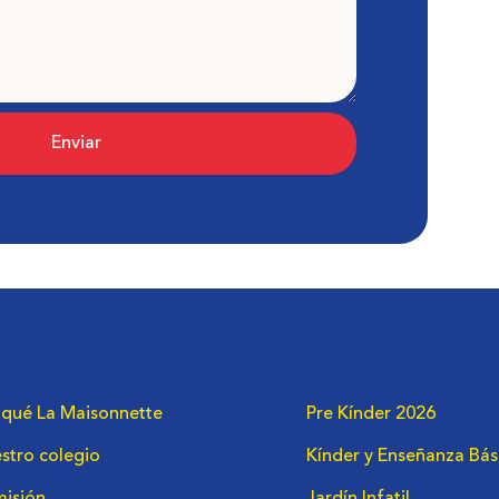
Enviar
 qué La Maisonnette
Pre Kínder 2026
stro colegio
Kínder y Enseñanza Bás
isión
Jardín Infatil