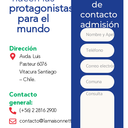
de
protagonistas
contacto
para el
admisión
mundo
Nombre
y
Dirección
Teléfono
Avda. Luis
Apellido
Pasteur 6076
Correo
Vitacura Santiago
electrónico
– Chile.
Comuna
Contacto
Consulta
general:
(+56) 2 2816 2900
contacto@lamaisonnette.cl