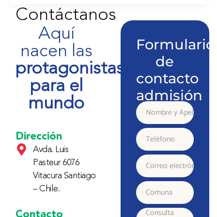
Contáctanos
Aquí
Formulario
nacen las
de
protagonistas
contacto
para el
admisión
mundo
Nombre
y
Dirección
Teléfono
Avda. Luis
Apellido
Pasteur 6076
Correo
Vitacura Santiago
electrónico
– Chile.
Comuna
Contacto