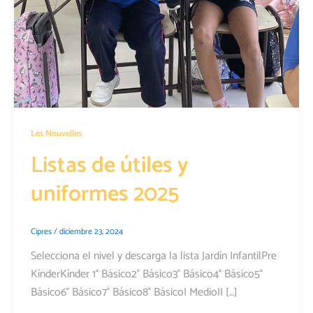
Les Nouvelles
Listas de útiles y
uniformes 2025
Cipres
/
diciembre 23, 2024
Selecciona el nivel y descarga la lista Jardín InfantilPre
KínderKínder 1° Básico2° Básico3° Básico4° Básico5°
Básico6° Básico7° Básico8° BásicoI MedioII […]