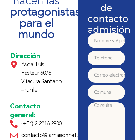
nacen las
de
protagonistas
contacto
para el
admisión
mundo
Nombre
y
Dirección
Teléfono
Avda. Luis
Apellido
Pasteur 6076
Correo
Vitacura Santiago
electrónico
– Chile.
Comuna
Contacto
Consulta
general:
(+56) 2 2816 2900
contacto@lamaisonnette.cl