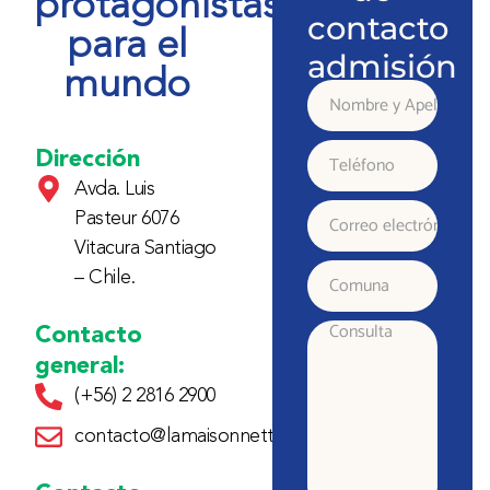
protagonistas
contacto
para el
admisión
mundo
Nombre
y
Dirección
Teléfono
Avda. Luis
Apellido
Pasteur 6076
Correo
Vitacura Santiago
electrónico
– Chile.
Comuna
Contacto
Consulta
general:
(+56) 2 2816 2900
contacto@lamaisonnette.cl