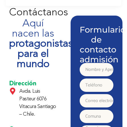
Contáctanos
Aquí
Formulario
nacen las
de
protagonistas
contacto
para el
admisión
mundo
Nombre
y
Dirección
Teléfono
Avda. Luis
Apellido
Pasteur 6076
Correo
Vitacura Santiago
electrónico
– Chile.
Comuna