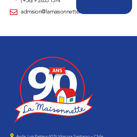
(+56) 9 2853 1574
admision@lamaisonnette.cl
Avda. Luis Pasteur 6076 Vitacura Santiago – Chile.