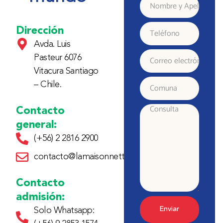
Nombre
y
Dirección
Teléfono
Avda. Luis
Apellido
Pasteur 6076
Correo
Vitacura Santiago
electrónico
– Chile.
Comuna
Contacto
Consulta
general:
(+56) 2 2816 2900
contacto@lamaisonnette.cl
Contacto
admisión:
Enviar
Solo Whatsapp: