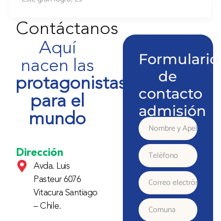
Contáctanos
Aquí
Formulario
nacen las
de
protagonistas
contacto
para el
admisión
mundo
Nombre
y
Dirección
Teléfono
Avda. Luis
Apellido
Pasteur 6076
Correo
Vitacura Santiago
electrónico
– Chile.
Comuna