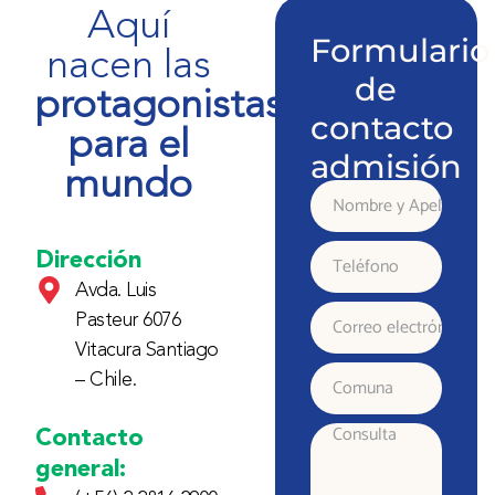
Aquí
Formulario
nacen las
de
protagonistas
contacto
para el
admisión
mundo
Nombre
y
Dirección
Teléfono
Avda. Luis
Apellido
Pasteur 6076
Correo
Vitacura Santiago
electrónico
– Chile.
Comuna
Contacto
Consulta
general: