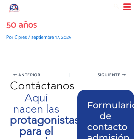
Ir
al
contenido
50 años
Por
Cipres
/
septiembre 17, 2025
ANTERIOR
SIGUIENTE
Contáctanos
Aquí
Formulario
nacen las
de
protagonistas
contacto
para el
admisión