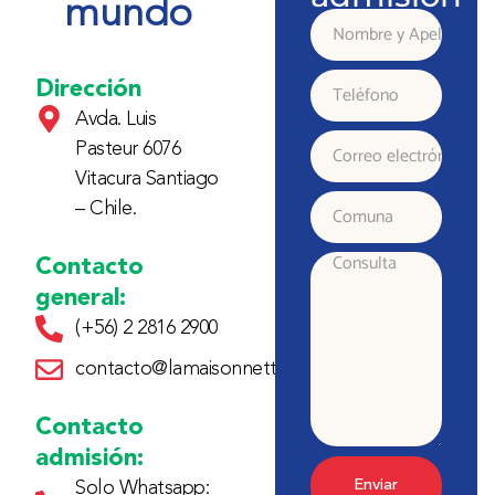
mundo
Nombre
y
Dirección
Teléfono
Avda. Luis
Apellido
Pasteur 6076
Correo
Vitacura Santiago
electrónico
– Chile.
Comuna
Contacto
Consulta
general:
(+56) 2 2816 2900
contacto@lamaisonnette.cl
Contacto
admisión:
Enviar
Solo Whatsapp: