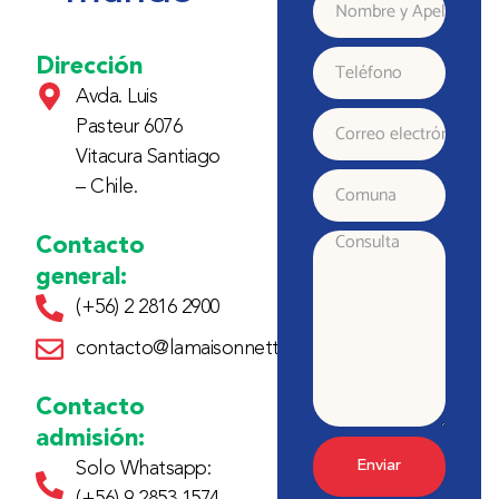
Nombre
y
Dirección
Teléfono
Avda. Luis
Apellido
Pasteur 6076
Correo
Vitacura Santiago
electrónico
– Chile.
Comuna
Contacto
Consulta
general:
(+56) 2 2816 2900
contacto@lamaisonnette.cl
Contacto
admisión:
Enviar
Solo Whatsapp: