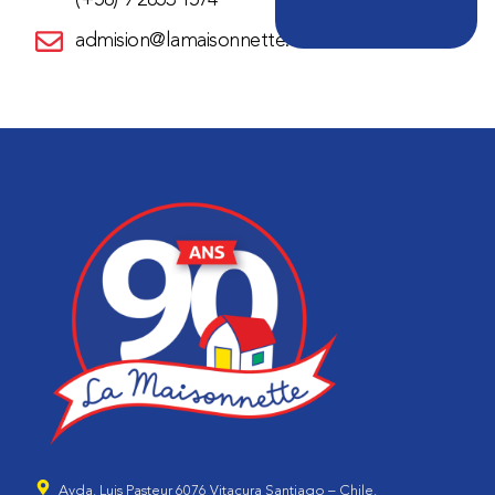
(+56) 9 2853 1574
admision@lamaisonnette.cl
Avda. Luis Pasteur 6076 Vitacura Santiago – Chile.