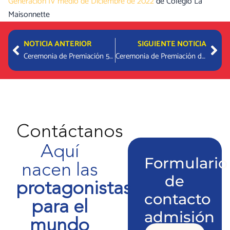
Generación IV medio de Diciembre de 2022
de Colegio La
Maisonnette
Prev
Nex
NOTICIA ANTERIOR
SIGUIENTE NOTICIA
Ceremonia de Premiación 5° a 8° Básico
Ceremonia de Premiación de I a III Medio
Contáctanos
Aquí
Formulario
nacen las
de
protagonistas
contacto
para el
admisión
mundo