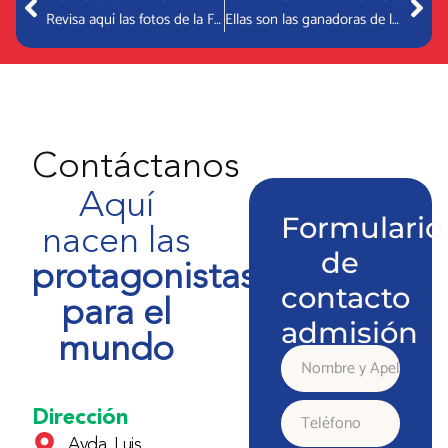
Revisa aquí las fotos de la Feria Científica y Tecnológica
Ellas son las ganadoras de la Feria Científica y Tecnológica 2023
Contáctanos
Aquí
Formulario
nacen las
de
protagonistas
contacto
para el
admisión
mundo
Nombre
y
Dirección
Teléfono
Avda. Luis