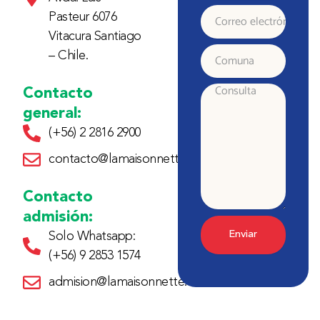
Apellido
Pasteur 6076
Correo
Vitacura Santiago
electrónico
– Chile.
Comuna
Contacto
Consulta
general:
(+56) 2 2816 2900
contacto@lamaisonnette.cl
Contacto
admisión:
Enviar
Solo Whatsapp:
(+56) 9 2853 1574
admision@lamaisonnette.cl