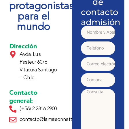
de
protagonistas
contacto
para el
admisión
mundo
Nombre
y
Dirección
Teléfono
Avda. Luis
Apellido
Pasteur 6076
Correo
Vitacura Santiago
electrónico
– Chile.
Comuna
Contacto
Consulta
general:
(+56) 2 2816 2900
contacto@lamaisonnette.cl