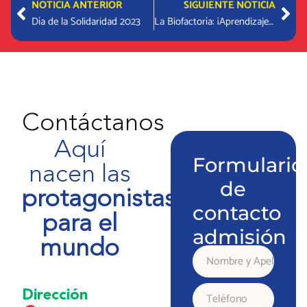
Prev
Nex
NOTICIA ANTERIOR
SIGUIENTE NOTICIA
Día de la Solidaridad 2023
La Biofactoría: ¡Aprendizaje en terreno!
Contáctanos
Aquí
Formulario
nacen las
de
protagonistas
contacto
para el
admisión
mundo
Nombre
y
Dirección
Teléfono