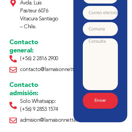
Avda. Luis
Apellido
Pasteur 6076
Correo
Vitacura Santiago
electrónico
– Chile.
Comuna
Contacto
Consulta
general:
(+56) 2 2816 2900
contacto@lamaisonnette.cl
Contacto
admisión:
Enviar
Solo Whatsapp:
(+56) 9 2853 1574
admision@lamaisonnette.cl