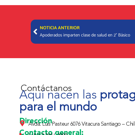
Prev
NOTICIA ANTERIOR
Apoderados imparten clase de salud en 2° Básico
Contáctanos
Aquí nacen las
protag
para el mundo
Dirección
Avda. Luis Pasteur 6076 Vitacura Santiago – Chil
Contacto general: