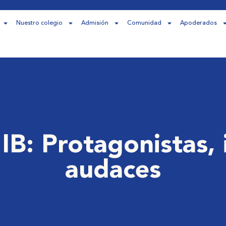
Nuestro colegio
Admisión
Comunidad
Apoderados
 IB: Protagonistas,
audaces