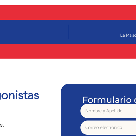
La Maiso
onistas
Formulario 
Nombre
y
Apellido
Correo
e.
electrónico