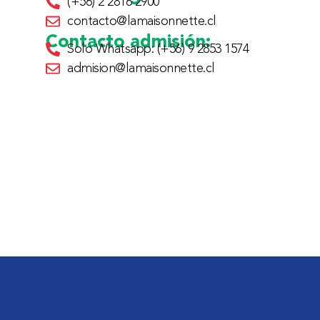
(+56) 2 2816 2900
contacto@lamaisonnette.cl
Contacto admisión:
Solo Whatsapp: (+56) 9 2853 1574
admision@lamaisonnette.cl