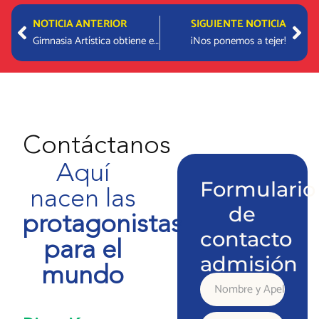
Prev
Nex
NOTICIA ANTERIOR
SIGUIENTE NOTICIA
Gimnasia Artística obtiene el primer lugar en la Copa Maisonnette
¡Nos ponemos a tejer!
Contáctanos
Aquí
Formulario
nacen las
de
protagonistas
contacto
para el
admisión
mundo
Nombre