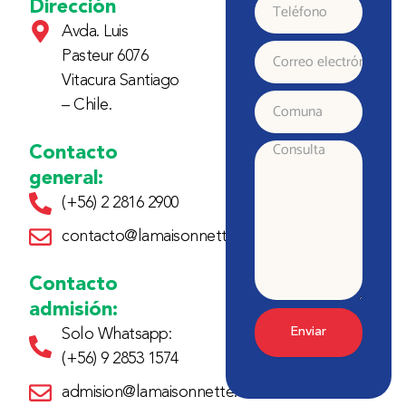
y
Dirección
Teléfono
Avda. Luis
Apellido
Pasteur 6076
Correo
Vitacura Santiago
electrónico
– Chile.
Comuna
Contacto
Consulta
general:
(+56) 2 2816 2900
contacto@lamaisonnette.cl
Contacto
admisión:
Enviar
Solo Whatsapp:
(+56) 9 2853 1574
admision@lamaisonnette.cl