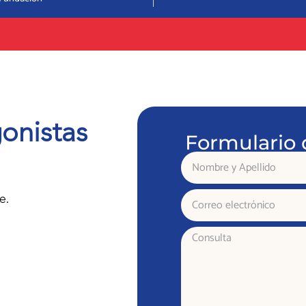
onistas
Formulario 
Nombre
y
Apellido
Correo
e.
electrónico
Consulta