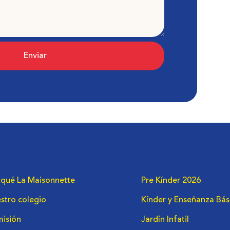
Enviar
 qué La Maisonnette
Pre Kínder 2026
stro colegio
Kínder y Enseñanza Bás
isión
Jardín Infatil