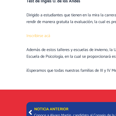
Test de Inglés
U. de los Andes
Dirigido a estudiantes que tienen en la mira la carre
rendir de manera gratuita la evaluación, la cual es p
Inscribirse acá
Además de estos talleres y escuelas de invierno, la U
Escuela de Psicología, en la cual se proporcionará es
¡Esperamos que todas nuestras familias de III y IV 
Prev
NOTICIA ANTERIOR
Conoce a Alvaro Martin, candidato al Consejo de la