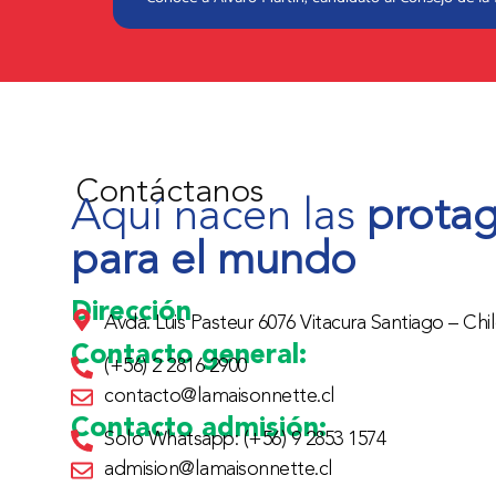
Contáctanos
Aquí nacen las
protag
para el mundo
Dirección
Avda. Luis Pasteur 6076 Vitacura Santiago – Chil
Contacto general:
(+56) 2 2816 2900
contacto@lamaisonnette.cl
Contacto admisión:
Solo Whatsapp: (+56) 9 2853 1574
admision@lamaisonnette.cl