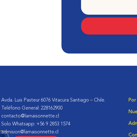
Avda. Luis Pasteur 6076 Vitacura Santiago – Chile.
Por
Teléfono General: 228162900
Nue
contacto@lamaisonnette.cl
Adm
Solo Whatsapp: +56 9 2853 1574
admision@lamaisonnette.cl
Co