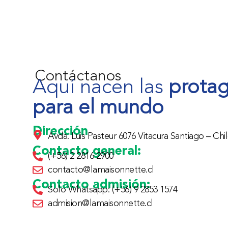
Contáctanos
Aquí nacen las
protag
para el mundo
Dirección
Avda. Luis Pasteur 6076 Vitacura Santiago – Chil
Contacto general:
(+56) 2 2816 2900
contacto@lamaisonnette.cl
Contacto admisión:
Solo Whatsapp: (+56) 9 2853 1574
admision@lamaisonnette.cl