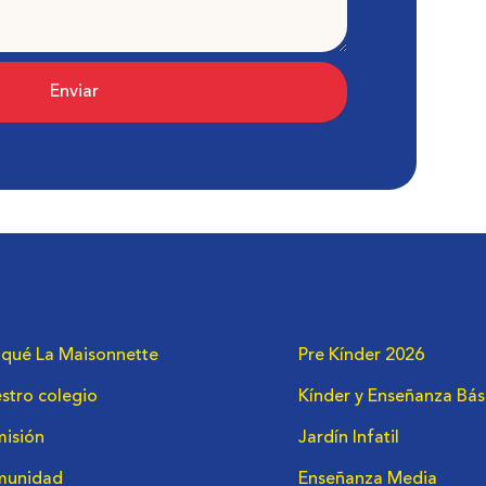
Enviar
 qué La Maisonnette
Pre Kínder 2026
stro colegio
Kínder y Enseñanza Bás
isión
Jardín Infatil
munidad
Enseñanza Media