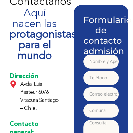
Contáctanos
Aquí
Formulario
nacen las
de
protagonistas
contacto
para el
admisión
mundo
Nombre
y
Dirección
Teléfono
Avda. Luis
Apellido
Pasteur 6076
Correo
Vitacura Santiago
electrónico
– Chile.
Comuna
Contacto
Consulta
general: