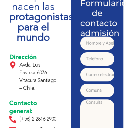
Formulario
nacen las
de
protagonistas
contacto
para el
admisión
mundo
Nombre
y
Dirección
Teléfono
Avda. Luis
Apellido
Pasteur 6076
Correo
Vitacura Santiago
electrónico
– Chile.
Comuna
Contacto
Consulta
general:
(+56) 2 2816 2900