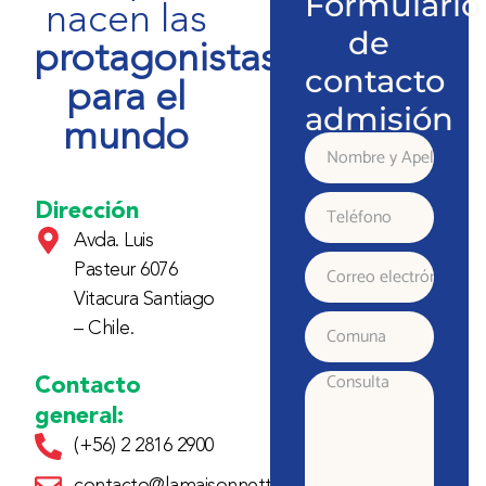
Formulario
nacen las
de
protagonistas
contacto
para el
admisión
mundo
Nombre
y
Dirección
Teléfono
Avda. Luis
Apellido
Pasteur 6076
Correo
Vitacura Santiago
electrónico
– Chile.
Comuna
Contacto
Consulta
general:
(+56) 2 2816 2900