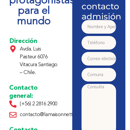
protagonistas
contacto
para el
admisión
mundo
Nombre
y
Dirección
Teléfono
Avda. Luis
Apellido
Pasteur 6076
Correo
Vitacura Santiago
electrónico
– Chile.
Comuna
Contacto
Consulta
general:
(+56) 2 2816 2900
contacto@lamaisonnette.cl
Contacto