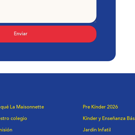
Enviar
 qué La Maisonnette
Pre Kínder 2026
stro colegio
Kínder y Enseñanza Bás
isión
Jardín Infatil