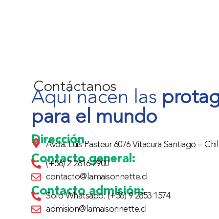
Contáctanos
Aquí nacen las
protag
para el mundo
Dirección
Avda. Luis Pasteur 6076 Vitacura Santiago – Chil
Contacto general:
(+56) 2 2816 2900
contacto@lamaisonnette.cl
Contacto admisión:
Solo Whatsapp: (+56) 9 2853 1574
admision@lamaisonnette.cl