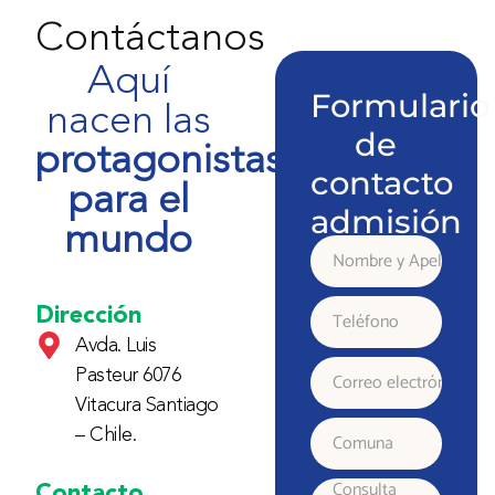
Contáctanos
Aquí
Formulario
nacen las
de
protagonistas
contacto
para el
admisión
mundo
Nombre
y
Dirección
Teléfono
Avda. Luis
Apellido
Pasteur 6076
Correo
Vitacura Santiago
electrónico
– Chile.
Comuna
Contacto