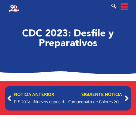
Ir
al
contenido
CDC 2023: Desfile y
Preparativos
Prev
Nex
NOTICIA ANTERIOR
SIGUIENTE NOTICIA
PIE 2024: ¡Nuevos cupos de admisión!
Campeonato de Colores 2023: Nuestra Comunidad