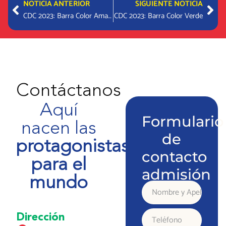
Prev
Nex
NOTICIA ANTERIOR
SIGUIENTE NOTICIA
CDC 2023: Barra Color Amarillo
CDC 2023: Barra Color Verde
Contáctanos
Aquí
Formulario
nacen las
de
protagonistas
contacto
para el
admisión
mundo
Nombre
y
Dirección
Teléfono