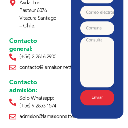
Avda. Luis
Apellido
Pasteur 6076
Correo
Vitacura Santiago
electrónico
– Chile.
Comuna
Contacto
Consulta
general:
(+56) 2 2816 2900
contacto@lamaisonnette.cl
Contacto
admisión:
Enviar
Solo Whatsapp:
(+56) 9 2853 1574
admision@lamaisonnette.cl