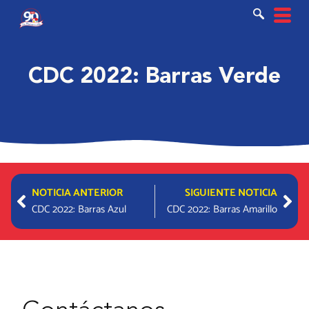
Ir
al
contenido
CDC 2022: Barras Verde
Prev
Nex
NOTICIA ANTERIOR
SIGUIENTE NOTICIA
CDC 2022: Barras Azul
CDC 2022: Barras Amarillo