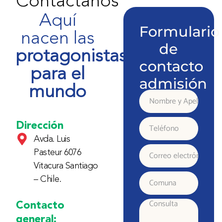
Contáctanos
Aquí
Formulario
nacen las
de
protagonistas
contacto
para el
admisión
mundo
Nombre
y
Dirección
Teléfono
Avda. Luis
Apellido
Pasteur 6076
Correo
Vitacura Santiago
electrónico
– Chile.
Comuna
Contacto
Consulta
general: