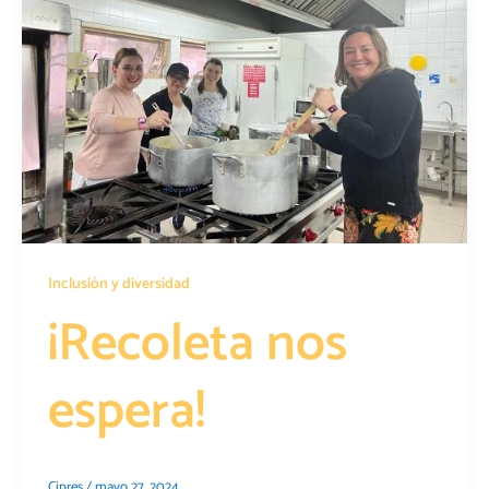
Inclusión y diversidad
¡Recoleta nos
espera!
Cipres
/
mayo 27, 2024