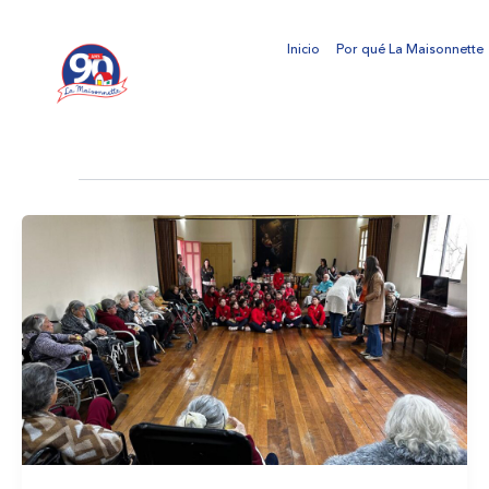
Ir
al
Inicio
Por qué La Maisonnette
contenido
Inclusión y diversidad