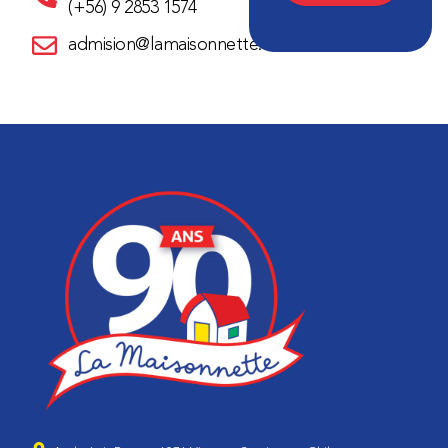
(+56) 9 2853 1574
admision@lamaisonnette.cl