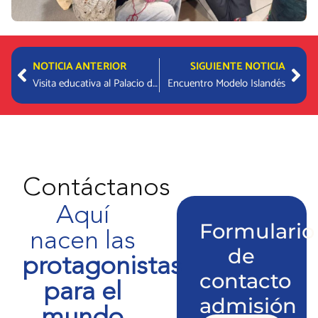
Prev
Nex
NOTICIA ANTERIOR
SIGUIENTE NOTICIA
Visita educativa al Palacio de La Moneda – 6° Básicos
Encuentro Modelo Islandés
Contáctanos
Aquí
Formulario
nacen las
de
protagonistas
contacto
para el
admisión