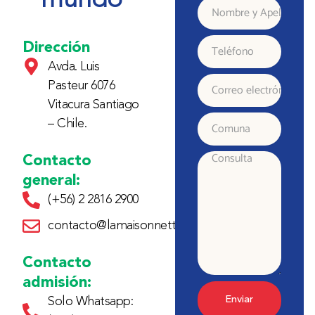
mundo
Nombre
y
Dirección
Teléfono
Avda. Luis
Apellido
Pasteur 6076
Correo
Vitacura Santiago
electrónico
– Chile.
Comuna
Contacto
Consulta
general:
(+56) 2 2816 2900
contacto@lamaisonnette.cl
Contacto
admisión:
Enviar
Solo Whatsapp: