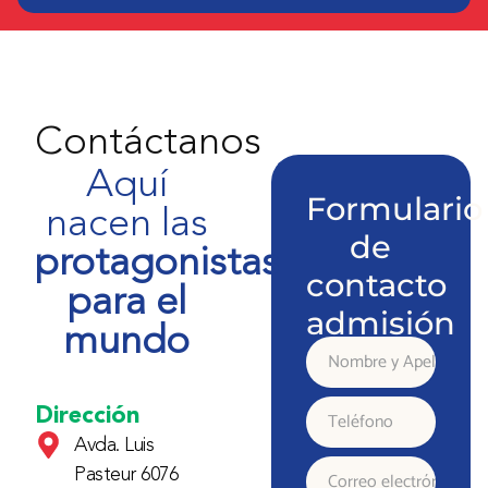
Contáctanos
Aquí
Formulario
nacen las
de
protagonistas
contacto
para el
admisión
mundo
Nombre
y
Dirección
Teléfono
Avda. Luis
Apellido
Pasteur 6076
Correo