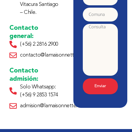
Vitacura Santiago
electrónico
– Chile.
Comuna
Contacto
Consulta
general:
(+56) 2 2816 2900
contacto@lamaisonnette.cl
Contacto
admisión:
Enviar
Solo Whatsapp:
(+56) 9 2853 1574
admision@lamaisonnette.cl